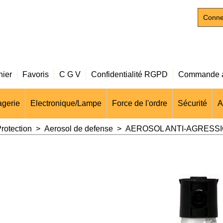
Conne
nier
Favoris
C G V
Confidentialité RGPD
Commande a
gerie
Electronique/Lampe
Force de l'ordre
Sécurité
A
rotection
>
Aerosol de defense
>
AEROSOL ANTI-AGRESSIO