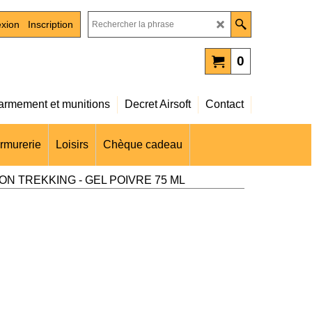
xion
Inscription
0
rmement et munitions
Decret Airsoft
Contact
rmurerie
Loisirs
Chèque cadeau
N TREKKING - GEL POIVRE 75 ML