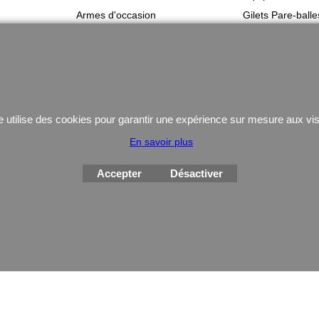
Armes d'occasion
Gilets Pare-balle
Munitions
Coutellerie/ pinces
e utilise des cookies pour garantir une expérience sur mesure aux vis
Boutique en ligne créés
En savoir plus
avec le logiciel
eCommerce ShopFactory
Accepter
Désactiver