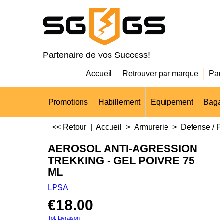
Partenaire de vos Success!
Accueil
Retrouver par marque
Pa
Promotions
Habillement
Equipement
Baga
<< Retour
|
Accueil
>
Armurerie
>
Defense / P
AEROSOL ANTI-AGRESSION
TREKKING - GEL POIVRE 75
ML
LPSA
€
18.00
Tot. Livraison