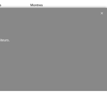
s
Montres
iteurs.