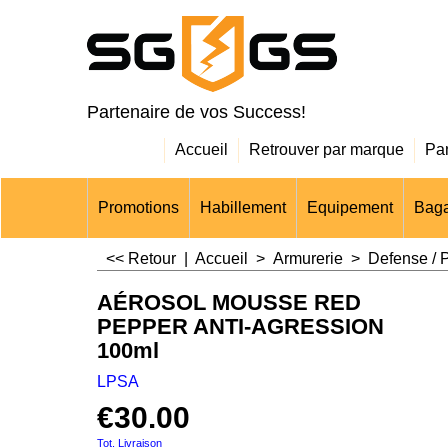
Partenaire de vos Success!
Accueil
Retrouver par marque
Pa
Promotions
Habillement
Equipement
Baga
<< Retour
|
Accueil
>
Armurerie
>
Defense / P
AÉROSOL MOUSSE RED
PEPPER ANTI-AGRESSION
100ml
LPSA
€
30.00
Tot. Livraison