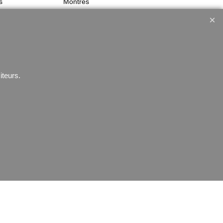
s
Montres
iteurs.