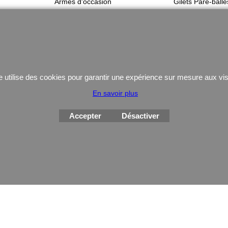
Armes d'occasion
Gilets Pare-balle
Munitions
Coutellerie/ pinces
e utilise des cookies pour garantir une expérience sur mesure aux vis
Boutique en ligne créés
avec le logiciel
En savoir plus
eCommerce ShopFactory
Accepter
Désactiver