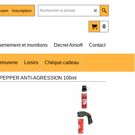
xion
Inscription
0
rmement et munitions
Decret Airsoft
Contact
rmurerie
Loisirs
Chèque cadeau
EPPER ANTI-AGRESSION 100ml