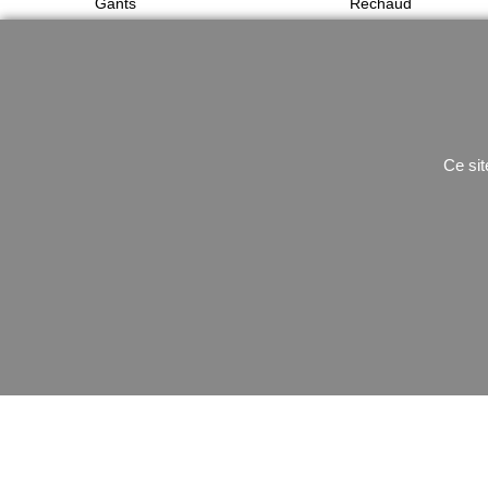
Gants
Rechaud
Ceinturon
utilitaire
Ce sit