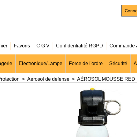
Conne
nier
Favoris
C G V
Confidentialité RGPD
Commande a
gerie
Electronique/Lampe
Force de l'ordre
Sécurité
A
rotection
>
Aerosol de defense
>
AÉROSOL MOUSSE RED P