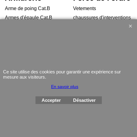
Arme de poing Cat.B
Vetements
Armes d'épaule Cat.B
chaussures d'interventions
Arme Cat.C
Équipement
Armes d'occasion
Gilets Pare-balles
Munitions
Electronique
Coutellerie/ pinces
Lampe
Telephone
Ce site utilise des cookies pour garantir une expérience sur
mesure aux visiteurs.
GPS
En savoir plus
Montres
Accepter
Désactiver
Boutique en ligne créés
avec le logiciel
eCommerce ShopFactory