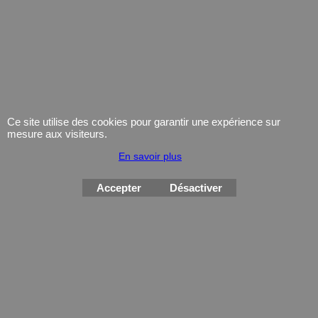
1451012.
Militaire
Bivouac
UF PRO
couchage
Ce site utilise des cookies pour garantir une expérience sur
mesure aux visiteurs.
Tenue de combat
bache
En savoir plus
chaussures
sac étanche
Gants
Rechaud
Accepter
Désactiver
Ceinturon
utilitaire
Armurerie
Force de l'ordre
Arme de poing Cat.B
Vetements
Armes d'épaule Cat.B
chaussures d'interventions
Arme Cat.C
Équipement