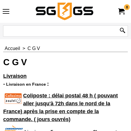
0
Accueil
>
C G V
C G V
Livraison
-
:
Livraison en France
Coliposte : délai postal 48 h ( pouvant
aller jusqu'à 72h dans le nord de la
France) après la prise en compte de la
commande. ( jours ouvrés)