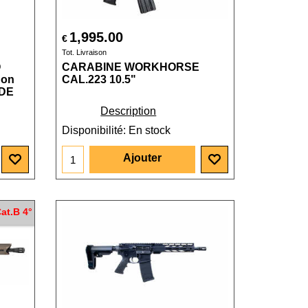
1,995.00
€
Tot. Livraison
O
CARABINE WORKHORSE
non
CAL.223 10.5"
FDE
Description
Disponibilité
: En stock
Ajouter
at.B 4°