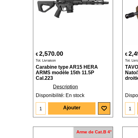
2,570.00
2,4
€
€
Tot. Livraison
Tot. Livr
Carabine type AR15 HERA
TAVOR
ARMS modèle 15th 11.5P
Nato/
Cal.223
droit
Description
Disponibilité
: En stock
Dispon
Ajouter
Arme de Cat.B 4°