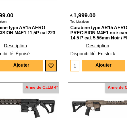
99.00
1,999.00
€
aison
Tot. Livraison
bine type AR15 AERO
Carabine type AR15 AER
ISION M4E1 11,5P cal.223
PRECISION M4E1 noir ca
14.5 P cal. 5.56mm Noir / 
Description
Description
ibilité
: Épuisé
Disponibilité
: En stock
Ajouter
Ajouter
Arme de Cat.B 4°
Arme de C