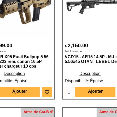
99.00
2,150.00
€
aison
Tot. Livraison
 X95 Fusil Bullpup 5.56
VCD15 - AR15 14.5P - M-L
223 rem. canon 16.5P
5.56x45 OTAN - LEBEL De
ier chargeur 10 cps
Description
Description
ibilité
: Épuisé
Disponibilité
: Épuisé
Ajouter
Ajouter
Arme de Cat.B 4°
Arme de C