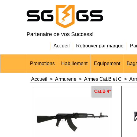
Partenaire de vos Success!
Accueil
Retrouver par marque
Pa
Promotions
Habillement
Equipement
Baga
Accueil
>
Armurerie
>
Armes Cat.B et C
>
Arm
Cat.B 4°