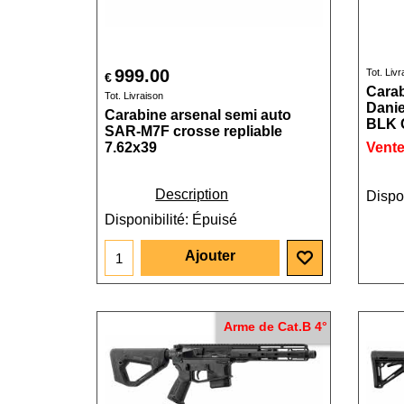
999.00
Tot. Livr
€
Carab
Tot. Livraison
Dani
Carabine arsenal semi auto
BLK 
SAR-M7F crosse repliable
7.62x39
Vente
Description
Dispon
Disponibilité
: Épuisé
Ajouter
Arme de Cat.B 4°