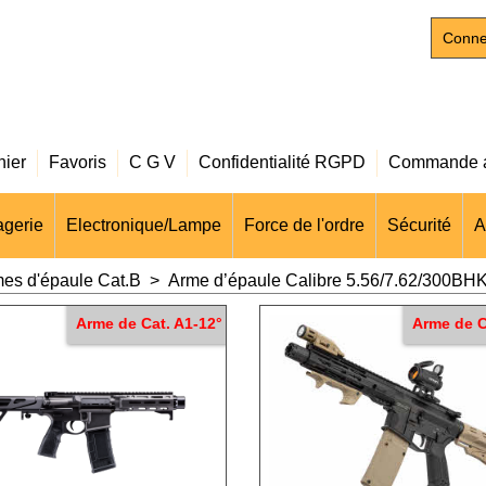
Conne
nier
Favoris
C G V
Confidentialité RGPD
Commande a
gerie
Electronique/Lampe
Force de l'ordre
Sécurité
A
es d'épaule Cat.B
>
Arme d’épaule Calibre 5.56/7.62/300BH
Arme de Cat. A1-12°
Arme de C