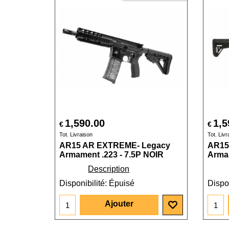
1,590.00
1,5
€
€
Tot. Livraison
Tot. Livr
AR15 AR EXTREME- Legacy
AR15
Armament .223 - 7.5P NOIR
Armam
Description
Disponibilité
: Épuisé
Dispon
Ajouter