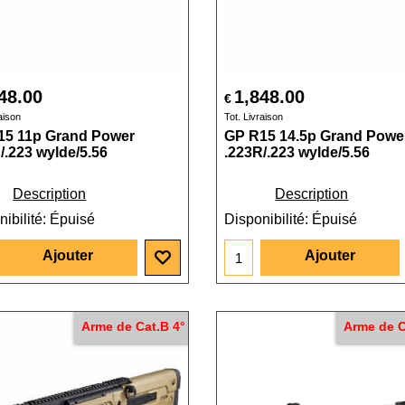
48.00
1,848.00
€
aison
Tot. Livraison
15 11p Grand Power
GP R15 14.5p Grand Powe
/.223 wylde/5.56
.223R/.223 wylde/5.56
Description
Description
ibilité
: Épuisé
Disponibilité
: Épuisé
Ajouter
Ajouter
Arme de Cat.B 4°
Arme de C