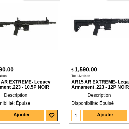
90.00
1,590.00
€
aison
Tot. Livraison
 AR EXTREME- Legacy
AR15 AR EXTREME- Lega
ent .223 - 10.5P NOIR
Armament .223 - 12P NOIR
Description
Description
ibilité
: Épuisé
Disponibilité
: Épuisé
Ajouter
Ajouter