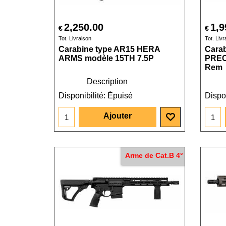
2,250.00
1,9
€
€
Tot. Livraison
Tot. Livr
Carabine type AR15 HERA
Cara
ARMS modèle 15TH 7.5P
PREC
Rem
Description
Disponibilité
: Épuisé
Dispon
Ajouter
Arme de Cat.B 4°