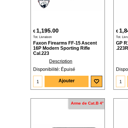
1,195.00
1,8
€
€
Tot. Livraison
Tot. Livr
Faxon Firearms FF-15 Ascent
GP R
16P Modern Sporting Rifle
.223R
Cal.223
Description
Disponibilité
: Épuisé
Dispon
Ajouter
Arme de Cat.B 4°