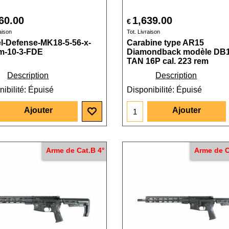
60.00
1,639.00
€
aison
Tot. Livraison
l-Defense-MK18-5-56-x-
Carabine type AR15
m-10-3-FDE
Diamondback modèle DB
TAN 16P cal. 223 rem
Description
Description
ibilité
: Épuisé
Disponibilité
: Épuisé
Ajouter
Ajouter
Arme de Cat.B 4°
Arme de C