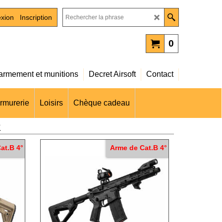
xion
Inscription
0
rmement et munitions
Decret Airsoft
Contact
rmurerie
Loisirs
Chèque cadeau
K
at.B 4°
Arme de Cat.B 4°