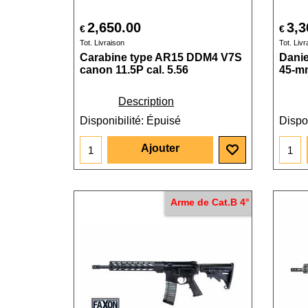
2,650.00
3,3
€
€
Tot. Livraison
Tot. Livr
Carabine type AR15 DDM4 V7S
Danie
canon 11.5P cal. 5.56
45-m
Description
Disponibilité
: Épuisé
Dispon
Ajouter
Arme de Cat.B 4°