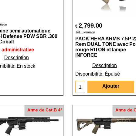
2,799.00
aison
€
ine semi automatique
Tot. Livraison
el Defense PDW SBR .300
PACK HERA ARMS 7.5P 2
Cobalt
Rem DUAL TONE avec Poi
 administrative
rouge RITON et lampe
INFORCE
Description
Description
ibilité
: En stock
Disponibilité
: Épuisé
Ajouter
Arme de Cat.B 4°
Arme de C