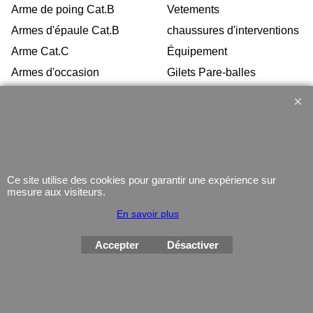
Arme de poing Cat.B
Vetements
Armes d'épaule Cat.B
chaussures d'interventions
Arme Cat.C
Équipement
Armes d'occasion
Gilets Pare-balles
Munitions
Electronique
Coutellerie/ pinces
Lampe
Telephone
GPS
Ce site utilise des cookies pour garantir une expérience sur
Montres
mesure aux visiteurs.
En savoir plus
Accepter
Désactiver
Boutique en ligne créés
avec le logiciel
eCommerce ShopFactory