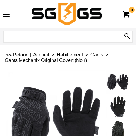
0
<< Retour
|
Accueil
>
Habillement
>
Gants
>
Gants Mechanix Original Covert (Noir)