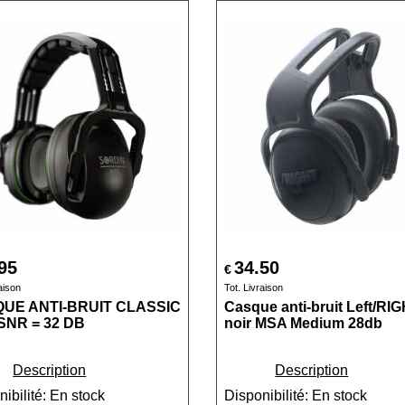
95
34.50
€
aison
Tot. Livraison
UE ANTI-BRUIT CLASSIC
Casque anti-bruit Left/RI
SNR = 32 DB
noir MSA Medium 28db
Description
Description
ibilité
: En stock
Disponibilité
: En stock