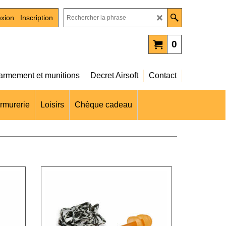
xion
Inscription
0
rmement et munitions
Decret Airsoft
Contact
rmurerie
Loisirs
Chèque cadeau