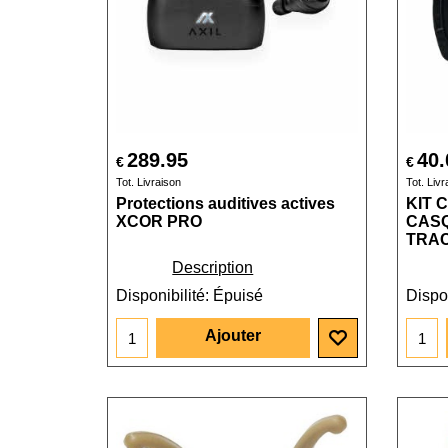
289.95
40.
€
€
Tot. Livraison
Tot. Livr
Protections auditives actives
KIT 
XCOR PRO
CASQ
TRA
Description
Disponibilité
: Épuisé
Dispon
Ajouter