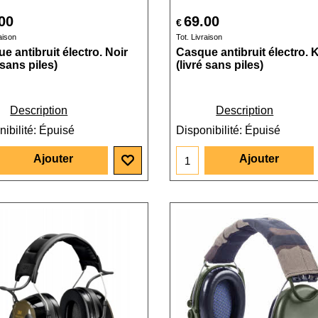
00
69.00
€
aison
Tot. Livraison
e antibruit électro. Noir
Casque antibruit électro. 
 sans piles)
(livré sans piles)
Description
Description
ibilité
: Épuisé
Disponibilité
: Épuisé
Ajouter
Ajouter