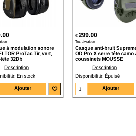
.00
299.00
€
aison
Tot. Livraison
ue à modulation sonore
Casque anti-bruit Supreme
LTOR ProTac Tir, vert,
OD Pro-X serre-tête camo
-tête 32Db
coussinets MOUSSE
Description
Description
ibilité
: En stock
Disponibilité
: Épuisé
Ajouter
Ajouter