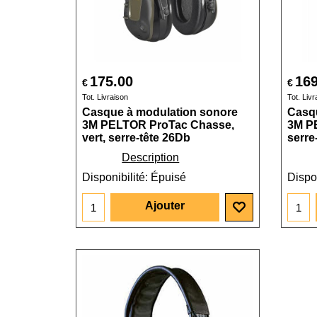
175.00
169
€
€
Tot. Livraison
Tot. Livr
Casque à modulation sonore
Casq
3M PELTOR ProTac Chasse,
3M PE
vert, serre-tête 26Db
serre
Description
Disponibilité
: Épuisé
Dispon
Ajouter