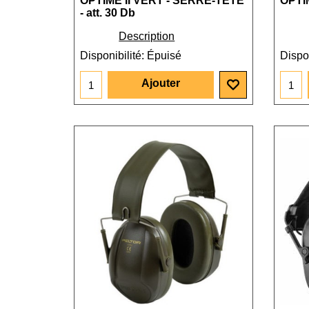
OPTIME II VERT - SERRE-TETE
OPTI
- att. 30 Db
Description
Disponibilité
: Épuisé
Dispon
Ajouter