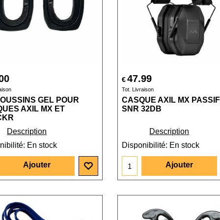
00
47.99
€
aison
Tot. Livraison
COUSSINS GEL POUR
CASQUE AXIL MX PASSIF 
UES AXIL MX ET
SNR 32DB
CKR
Description
Description
ibilité
: En stock
Disponibilité
: En stock
Ajouter
Ajouter