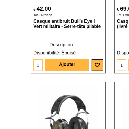
42.00
69.
€
€
Tot. Livraison
Tot. Livr
Casque antibruit Bull’s Eye I
Casqu
Vert militaire - Serre-tête pliable
(livré
Description
Disponibilité
: Épuisé
Dispon
Ajouter