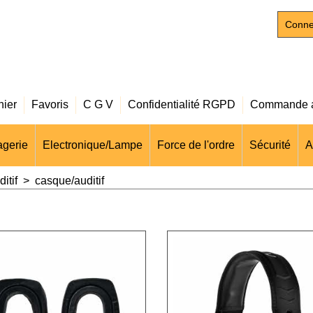
Conne
nier
Favoris
C G V
Confidentialité RGPD
Commande a
gerie
Electronique/Lampe
Force de l'ordre
Sécurité
A
itif
>
casque/auditif