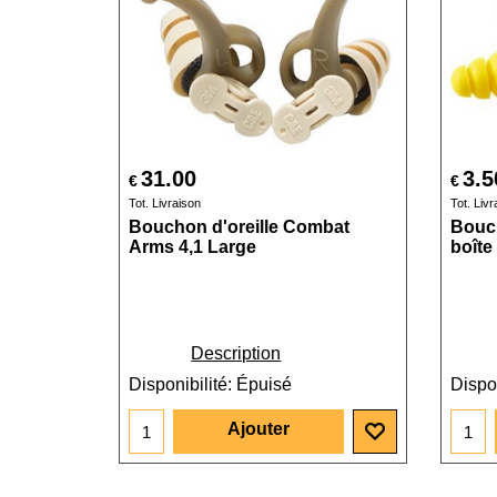
31.00
3.5
€
€
Tot. Livraison
Tot. Livr
Bouchon d'oreille Combat
Bouch
Arms 4,1 Large
boîte
Description
Disponibilité
: Épuisé
Dispon
Ajouter