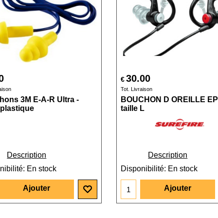
0
30.00
€
aison
Tot. Livraison
ons 3M E-A-R Ultra -
BOUCHON D OREILLE EP
 plastique
taille L
Description
Description
ibilité
: En stock
Disponibilité
: En stock
Ajouter
Ajouter