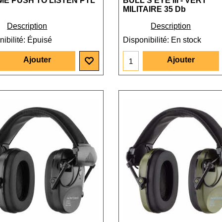
ME PUSH TO LISTEN PTL
BULL'S EYE III - VERT
MILITAIRE 35 Db
Description
Description
ibilité
: Épuisé
Disponibilité
: En stock
Ajouter
Ajouter