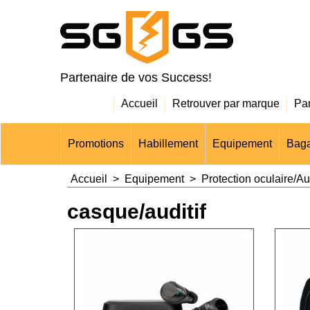
Partenaire de vos Success!
Accueil
Retrouver par marque
Pa
Promotions
Habillement
Equipement
Baga
Accueil
>
Equipement
>
Protection oculaire/Aud
casque/auditif