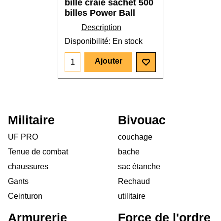
bille craie sachet 500
billes Power Ball
Description
Disponibilité
: En stock
Ajouter
Militaire
Bivouac
UF PRO
couchage
Tenue de combat
bache
chaussures
sac étanche
Gants
Rechaud
Ceinturon
utilitaire
Armurerie
Force de l'ordre