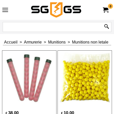
0
Accueil
>
Armurerie
>
Munitions
>
Munitions non letale
38.00
10.00
€
€