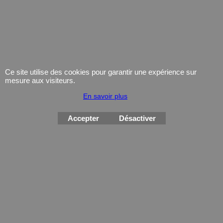
Coutellerie/ pinces
Lampe
Telephone
GPS
Montres
Ce site utilise des cookies pour garantir une expérience sur
mesure aux visiteurs.
En savoir plus
Accepter
Désactiver
Boutique en ligne créés
avec le logiciel
eCommerce ShopFactory