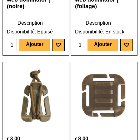
(noire)
(foliage)
Description
Description
Disponibilité
: Épuisé
Disponibilité
: En stock
Ajouter
Ajouter
3.00
8.00
€
€