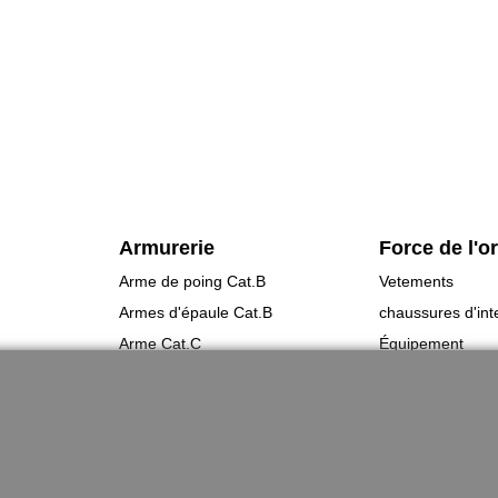
Armurerie
Force de l'o
Arme de poing Cat.B
Vetements
Armes d'épaule Cat.B
chaussures d'int
Arme Cat.C
Équipement
Armes d'occasion
Gilets Pare-balle
Munitions
Coutellerie/ pinces