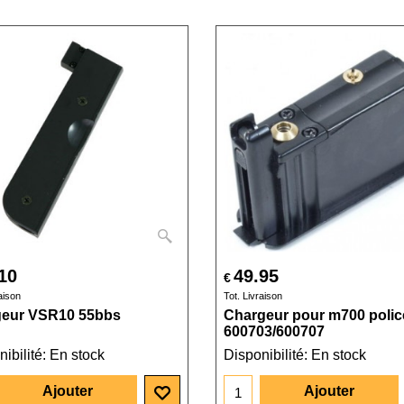
10
49.95
€
aison
Tot. Livraison
geur VSR10 55bbs
Chargeur pour m700 polic
600703/600707
ibilité
: En stock
Disponibilité
: En stock
Ajouter
Ajouter