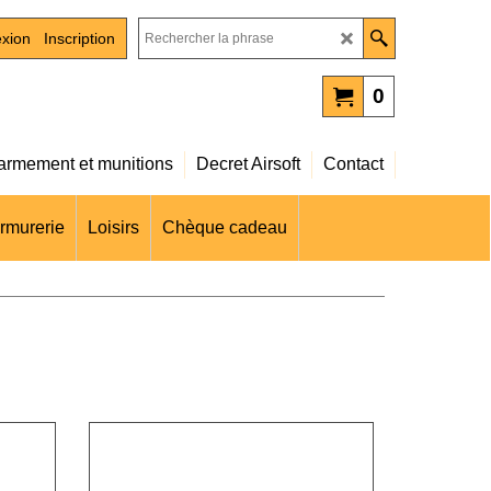
xion
Inscription
0
rmement et munitions
Decret Airsoft
Contact
rmurerie
Loisirs
Chèque cadeau