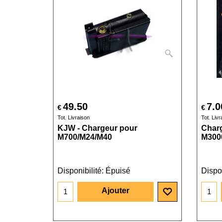
49.50
7.0
€
€
Tot. Livraison
Tot. Livr
KJW - Chargeur pour
Char
M700/M24/M40
M3000
Disponibilité
: Épuisé
Dispon
Ajouter