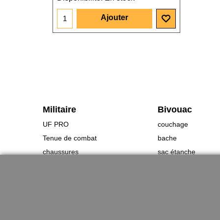
Ajouter
Militaire
Bivouac
UF PRO
couchage
Tenue de combat
bache
chaussures
sac étanche
Gants
Rechaud
Ceinturon
utilitaire