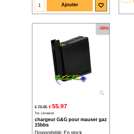
Ajouter
-30%
55.97
€
€
79.95
Tot. Livraison
chargeur G&G pour mauser gaz
15bbs
Disponibilité
: En stock