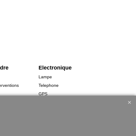
rdre
Electronique
Lampe
erventions
Telephone
GPS
s
Montres