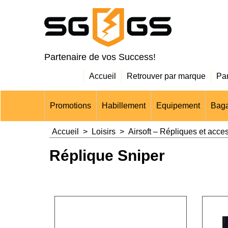
Partenaire de vos Success!
Accueil
Retrouver par marque
Pa
Promotions
Habillement
Equipement
Baga
Accueil
>
Loisirs
>
Airsoft – Répliques et acce
Réplique Sniper