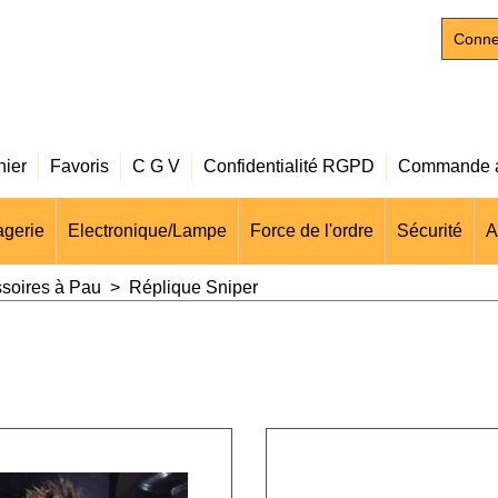
Conne
nier
Favoris
C G V
Confidentialité RGPD
Commande a
gerie
Electronique/Lampe
Force de l'ordre
Sécurité
A
ssoires à Pau
>
Réplique Sniper