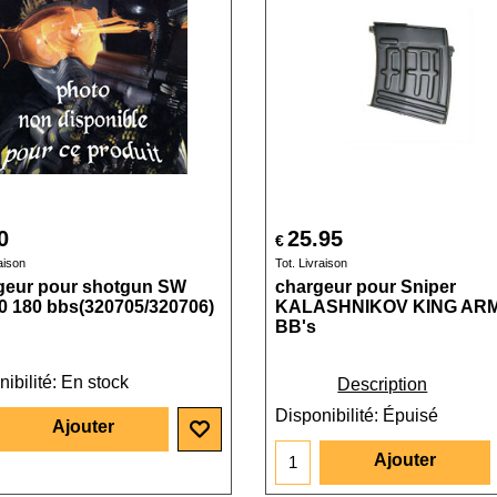
0
25.95
€
aison
Tot. Livraison
geur pour shotgun SW
chargeur pour Sniper
 180 bbs(320705/320706)
KALASHNIKOV KING ARM
BB's
ibilité
: En stock
Description
Disponibilité
: Épuisé
Ajouter
Ajouter