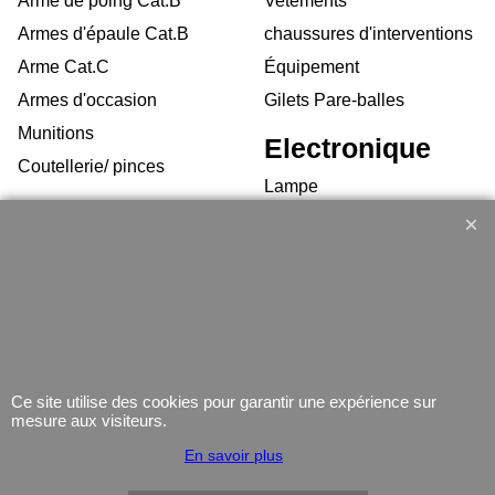
Arme de poing Cat.B
Vetements
Armes d'épaule Cat.B
chaussures d'interventions
Arme Cat.C
Équipement
Armes d'occasion
Gilets Pare-balles
Munitions
Electronique
Coutellerie/ pinces
Lampe
Telephone
GPS
Montres
Ce site utilise des cookies pour garantir une expérience sur
mesure aux visiteurs.
Boutique en ligne créés
En savoir plus
avec le logiciel
eCommerce ShopFactory