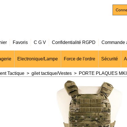
Conne
nier
Favoris
C G V
Confidentialité RGPD
Commande a
gerie
Electronique/Lampe
Force de l'ordre
Sécurité
A
nt Tactique
>
gilet tactique/Vestes
>
PORTE PLAQUES MKII