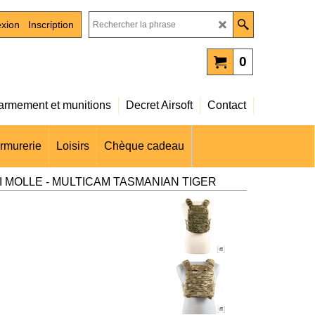
xion
Inscription
0
rmement et munitions
Decret Airsoft
Contact
rmurerie
Loisirs
Chèque cadeau
 MOLLE - MULTICAM TASMANIAN TIGER