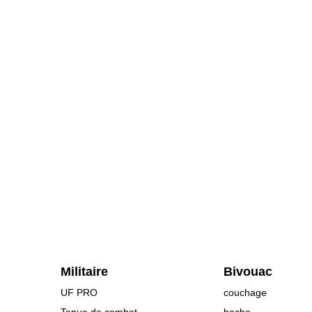
Militaire
Bivouac
UF PRO
couchage