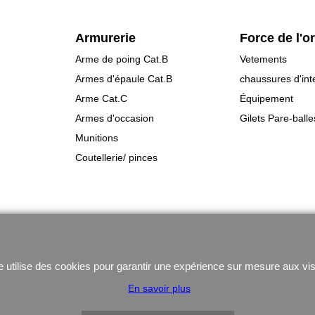
Armurerie
Force de l'o
Arme de poing Cat.B
Vetements
Armes d'épaule Cat.B
chaussures d'int
Arme Cat.C
Équipement
Armes d'occasion
Gilets Pare-balle
Munitions
Coutellerie/ pinces
Boutique en ligne créés
avec le logiciel
eCommerce ShopFactory
e utilise des cookies pour garantir une expérience sur mesure aux vis
En savoir plus