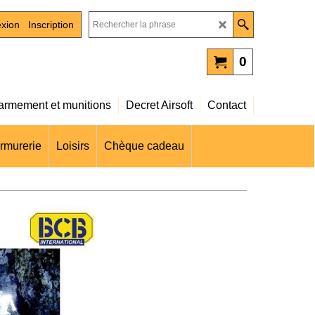
xion
Inscription
0
rmement et munitions
Decret Airsoft
Contact
rmurerie
Loisirs
Chèque cadeau