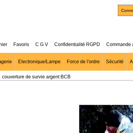
Conne
nier
Favoris
C G V
Confidentialité RGPD
Commande a
gerie
Electronique/Lampe
Force de l'ordre
Sécurité
A
>
couverture de survie argent BCB