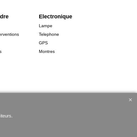
rdre
Electronique
Lampe
erventions
Telephone
GPS
s
Montres
iteurs.