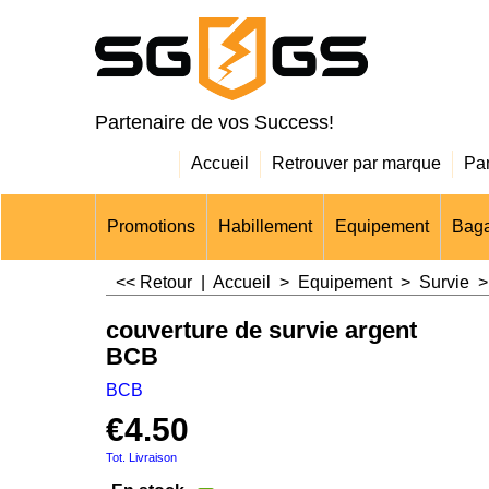
Partenaire de vos Success!
Accueil
Retrouver par marque
Pa
Promotions
Habillement
Equipement
Baga
<< Retour
|
Accueil
>
Equipement
>
Survie
couverture de survie argent
BCB
BCB
€
4.50
Tot. Livraison