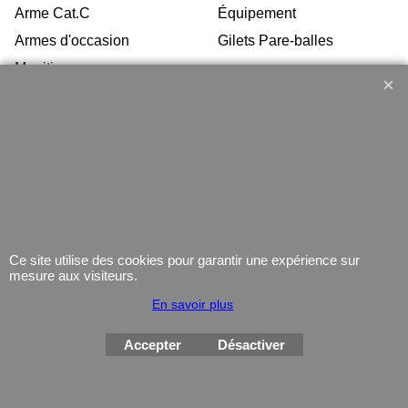
Arme Cat.C
Équipement
Armes d'occasion
Gilets Pare-balles
Munitions
Electronique
Coutellerie/ pinces
Lampe
Telephone
GPS
Montres
Ce site utilise des cookies pour garantir une expérience sur
mesure aux visiteurs.
En savoir plus
Boutique en ligne créés
avec le logiciel
eCommerce ShopFactory
Accepter
Désactiver