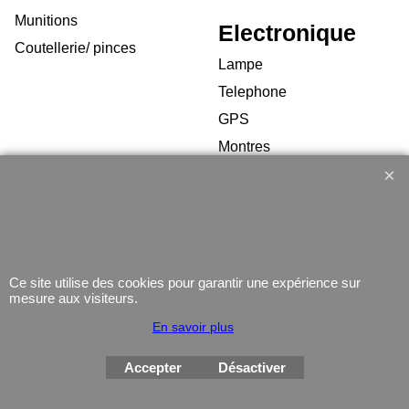
Munitions
Electronique
Coutellerie/ pinces
Lampe
Telephone
GPS
Montres
Boutique en ligne créés
Ce site utilise des cookies pour garantir une expérience sur
avec le logiciel
eCommerce ShopFactory
mesure aux visiteurs.
En savoir plus
Accepter
Désactiver