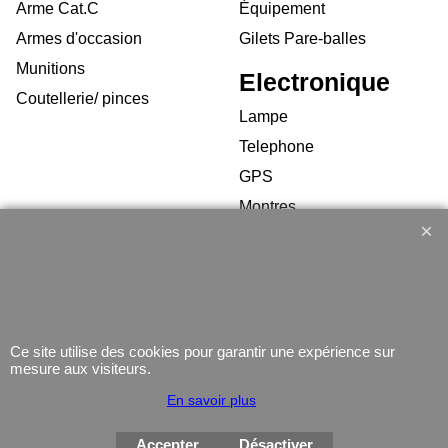
Arme Cat.C
Équipement
Armes d'occasion
Gilets Pare-balles
Munitions
Electronique
Coutellerie/ pinces
Lampe
Telephone
GPS
Montres
Boutique en ligne créés
Ce site utilise des cookies pour garantir une expérience sur
avec le logiciel
mesure aux visiteurs.
eCommerce ShopFactory
En savoir plus
Accepter
Désactiver