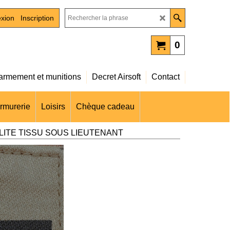
xion
Inscription
0
rmement et munitions
Decret Airsoft
Contact
rmurerie
Loisirs
Chèque cadeau
ILITE TISSU SOUS LIEUTENANT