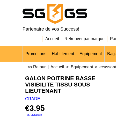
Partenaire de vos Success!
Accueil
Retrouver par marque
Pa
Promotions
Habillement
Equipement
Baga
<< Retour
|
Accueil
>
Equipement
>
ecusson/
GALON POITRINE BASSE
VISIBILITE TISSU SOUS
LIEUTENANT
GRADE
€
3.95
Tot. Livraison