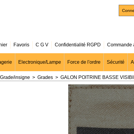
Conne
nier
Favoris
C G V
Confidentialité RGPD
Commande a
gerie
Electronique/Lampe
Force de l'ordre
Sécurité
A
Grade/insigne
>
Grades
>
GALON POITRINE BASSE VISIB