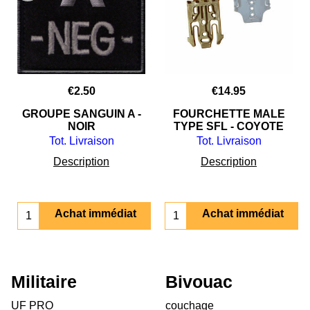
€
2.50
€
14.95
R
GROUPE SANGUIN A -
FOURCHETTE MALE
L
NOIR
TYPE SFL - COYOTE
Tot. Livraison
Tot. Livraison
Description
Description
Achat immédiat
Achat immédiat
Militaire
Bivouac
UF PRO
couchage