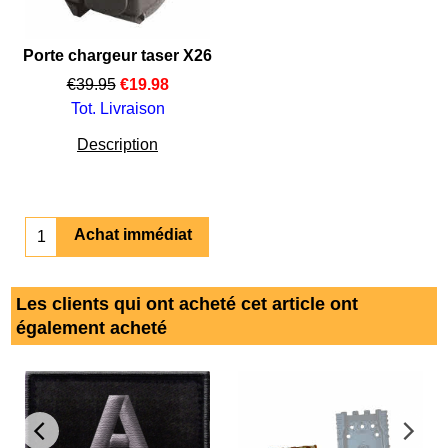
Porte chargeur taser X26
€
39.95
€
19.98
Tot. Livraison
Description
Achat immédiat
Les clients qui ont acheté cet article ont
également acheté