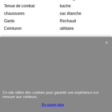
Tenue de combat
bache
chaussures
sac étanche
Gants
Rechaud
Ceinturon
utilitaire
Armurerie
Force de l'ordre
Arme de poing Cat.B
Vetements
Armes d'épaule Cat.B
chaussures d'interventions
Arme Cat.C
Équipement
Armes d'occasion
Gilets Pare-balles
Munitions
Electronique
Coutellerie/ pinces
Lampe
Ce site utilise des cookies pour garantir une expérience sur
mesure aux visiteurs.
Telephone
En savoir plus
GPS