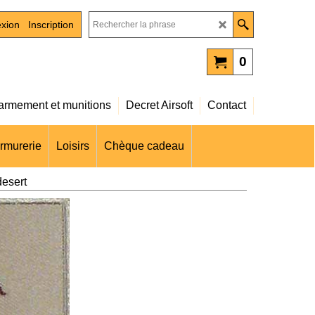
xion
Inscription
0
rmement et munitions
Decret Airsoft
Contact
rmurerie
Loisirs
Chèque cadeau
esert