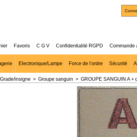
Conne
nier
Favoris
C G V
Confidentialité RGPD
Commande a
gerie
Electronique/Lampe
Force de l'ordre
Sécurité
A
Grade/insigne
>
Groupe sanguin
>
GROUPE SANGUIN A + d