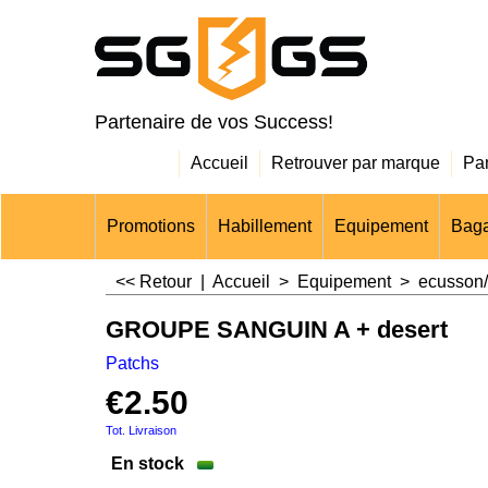
Partenaire de vos Success!
Accueil
Retrouver par marque
Pa
Promotions
Habillement
Equipement
Baga
<< Retour
|
Accueil
>
Equipement
>
ecusson/
GROUPE SANGUIN A + desert
Patchs
€
2.50
Tot. Livraison
En stock