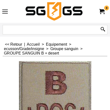
0
<< Retour
|
Accueil
>
Equipement
>
ecusson/Grade/insigne
>
Groupe sanguin
>
GROUPE SANGUIN B + desert