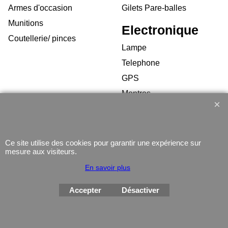
Armes d'occasion
Gilets Pare-balles
Munitions
Electronique
Coutellerie/ pinces
Lampe
Telephone
GPS
Montres
Ce site utilise des cookies pour garantir une expérience sur
mesure aux visiteurs.
Boutique en ligne créés
En savoir plus
avec le logiciel
eCommerce ShopFactory
Accepter
Désactiver