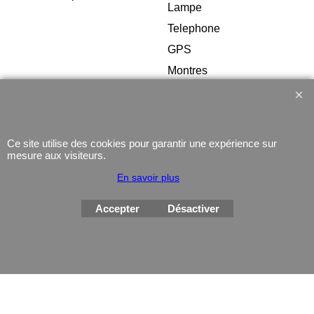
Lampe
Telephone
GPS
Montres
Ce site utilise des cookies pour garantir une expérience sur
mesure aux visiteurs.
Boutique en ligne créés
En savoir plus
avec le logiciel
eCommerce ShopFactory
Accepter
Désactiver