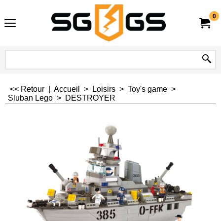
0
<< Retour
|
Accueil
>
Loisirs
>
Toy's game
>
Sluban Lego
>
DESTROYER