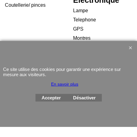
Electronique
Coutellerie/ pinces
Lampe
Telephone
GPS
Montres
Ce site utilise des cookies pour garantir une expérience sur
mesure aux visiteurs.
Boutique en ligne créés
En savoir plus
avec le logiciel
eCommerce ShopFactory
Accepter
Désactiver