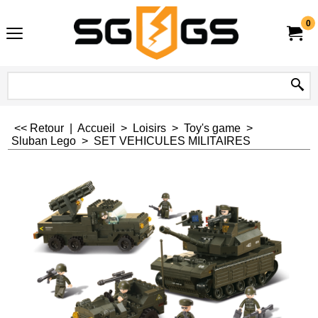
0
<< Retour
|
Accueil
>
Loisirs
>
Toy's game
>
Sluban Lego
>
SET VEHICULES MILITAIRES