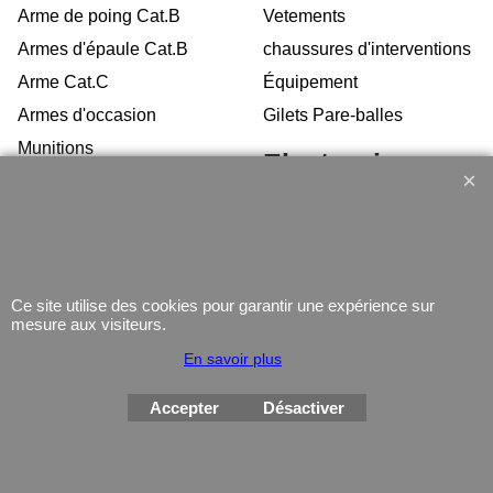
Arme de poing Cat.B
Vetements
Armes d'épaule Cat.B
chaussures d'interventions
Arme Cat.C
Équipement
Armes d'occasion
Gilets Pare-balles
Munitions
Electronique
Coutellerie/ pinces
Lampe
Telephone
GPS
Montres
Ce site utilise des cookies pour garantir une expérience sur
mesure aux visiteurs.
En savoir plus
Accepter
Désactiver
Boutique en ligne créés
avec le logiciel
eCommerce ShopFactory