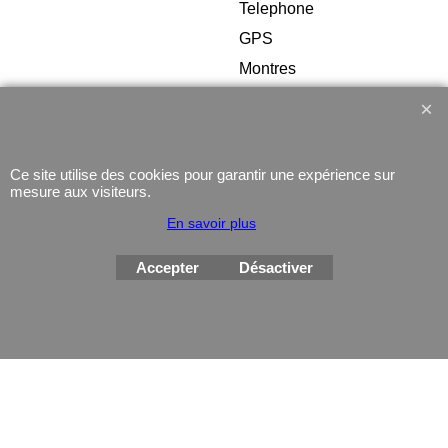
Telephone
GPS
Montres
Ce site utilise des cookies pour garantir une expérience sur
mesure aux visiteurs.
Boutique en ligne créés
En savoir plus
avec le logiciel
eCommerce ShopFactory
Accepter
Désactiver