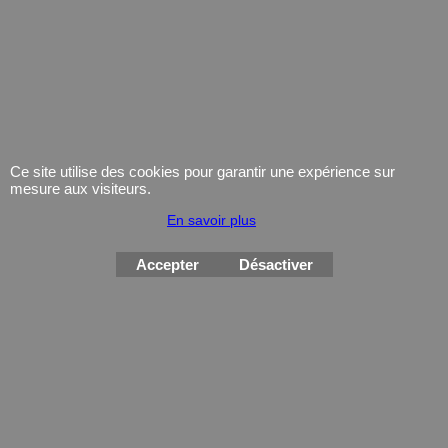
Munitions
Electronique
Coutellerie/ pinces
Lampe
Telephone
GPS
Montres
Ce site utilise des cookies pour garantir une expérience sur
mesure aux visiteurs.
En savoir plus
Accepter
Désactiver
Boutique en ligne créés
avec le logiciel
eCommerce ShopFactory