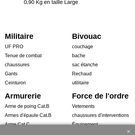
0,90 Kg en taille Large
Militaire
Bivouac
UF PRO
couchage
Tenue de combat
bache
chaussures
sac étanche
Gants
Rechaud
Ceinturon
utilitaire
Armurerie
Force de l'ordre
Arme de poing Cat.B
Vetements
Armes d'épaule Cat.B
chaussures d'interventions
Arme Cat.C
Équipement
Armes d'occasion
Gilets Pare-balles