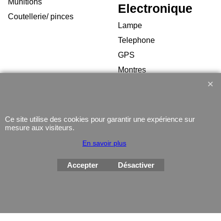
Munitions
Electronique
Coutellerie/ pinces
Lampe
Telephone
GPS
Montres
Ce site utilise des cookies pour garantir une expérience sur
mesure aux visiteurs.
Boutique en ligne créés
En savoir plus
avec le logiciel
eCommerce ShopFactory
Accepter
Désactiver