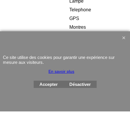
Lampe
Telephone
GPS
Montres
Ce site utilise des cookies pour garantir une expérience sur
mesure aux visiteurs.
Boutique en ligne créés
En savoir plus
avec le logiciel
eCommerce ShopFactory
Accepter
Désactiver