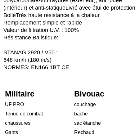
polycarbonate
Anti-rayures (extérieur), anti-buée
(intérieur) et anti-statique
Livré avec étui de protection
Bollé
Très haute résistance à la chaleur
Remplacement simple et rapide
Valeur de filtration U.V. : 100%
Résistance Balistique:
STANAG 2920 / V50 :
648 km/h (180 m/s)
NORMES: EN166 1BT CE
Militaire
Bivouac
UF PRO
couchage
Tenue de combat
bache
chaussures
sac étanche
Gants
Rechaud