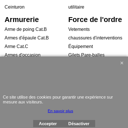
Ceinturon
utilitaire
Armurerie
Force de l'ordre
Arme de poing Cat.B
Vetements
Armes d'épaule Cat.B
chaussures d'interventions
Arme Cat.C
Équipement
Armes d'occasion
Gilets Pare-balles
Munitions
Electronique
Coutellerie/ pinces
Lampe
Telephone
GPS
Ce site utilise des cookies pour garantir une expérience sur
mesure aux visiteurs.
Montres
En savoir plus
Accepter
Désactiver