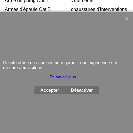
Arme de poing Cat.B
Vetements
Armes d'épaule Cat.B
chaussures d'interventions
Arme Cat.C
Équipement
Armes d'occasion
Gilets Pare-balles
Munitions
Electronique
Coutellerie/ pinces
Lampe
Telephone
Ce site utilise des cookies pour garantir une expérience sur
mesure aux visiteurs.
GPS
Montres
En savoir plus
Accepter
Désactiver
Boutique en ligne créés
avec le logiciel
eCommerce ShopFactory