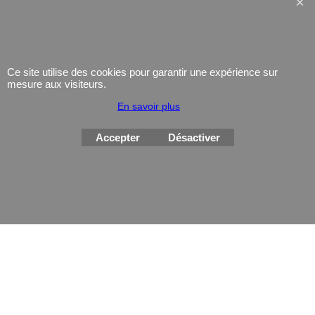
Montres
Ce site utilise des cookies pour garantir une expérience sur
mesure aux visiteurs.
En savoir plus
Boutique en ligne créés
avec le logiciel
eCommerce ShopFactory
Accepter
Désactiver