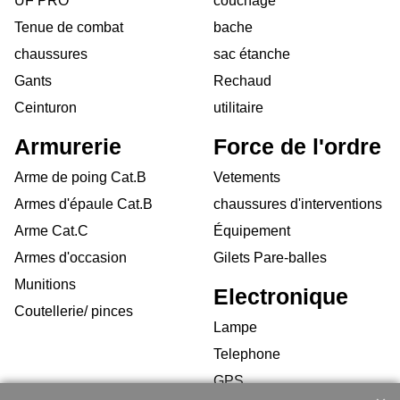
UF PRO
couchage
Tenue de combat
bache
chaussures
sac étanche
Gants
Rechaud
Ceinturon
utilitaire
Armurerie
Force de l'ordre
Arme de poing Cat.B
Vetements
Armes d'épaule Cat.B
chaussures d'interventions
Arme Cat.C
Équipement
Armes d'occasion
Gilets Pare-balles
Munitions
Electronique
Coutellerie/ pinces
Lampe
Telephone
GPS