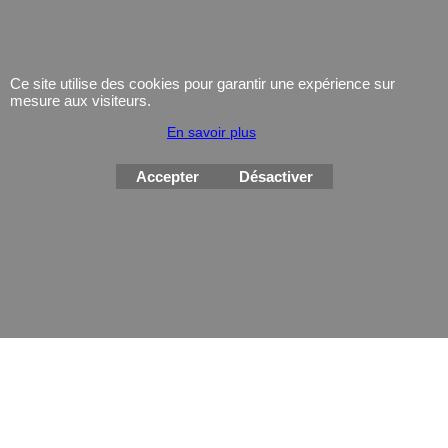
Coutellerie/ pinces
Lampe
Telephone
Ce site utilise des cookies pour garantir une expérience sur
GPS
mesure aux visiteurs.
Montres
En savoir plus
Accepter
Désactiver
Boutique en ligne créés
avec le logiciel
eCommerce ShopFactory