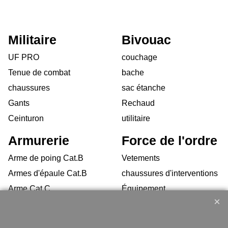
Militaire
Bivouac
UF PRO
couchage
Tenue de combat
bache
chaussures
sac étanche
Gants
Rechaud
Ceinturon
utilitaire
Armurerie
Force de l'ordre
Arme de poing Cat.B
Vetements
Armes d'épaule Cat.B
chaussures d'interventions
Arme Cat.C
Équipement
Armes d'occasion
Gilets Pare-balles
Munitions
Electronique