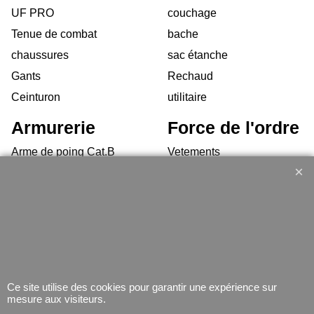
UF PRO
couchage
Tenue de combat
bache
chaussures
sac étanche
Gants
Rechaud
Ceinturon
utilitaire
Armurerie
Force de l'ordre
Arme de poing Cat.B
Vetements
Armes d'épaule Cat.B
chaussures d'interventions
Arme Cat.C
Équipement
Armes d'occasion
Gilets Pare-balles
Munitions
Electronique
Coutellerie/ pinces
Lampe
Ce site utilise des cookies pour garantir une expérience sur
Telephone
mesure aux visiteurs.
GPS