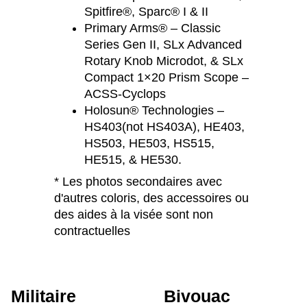
Spitfire®, Sparc® I & II
Primary Arms® – Classic
Series Gen II, SLx Advanced
Rotary Knob Microdot, & SLx
Compact 1×20 Prism Scope –
ACSS-Cyclops
Holosun® Technologies –
HS403(not HS403A), HE403,
HS503, HE503, HS515,
HE515, & HE530.
* Les photos secondaires avec
d'autres coloris, des accessoires ou
des aides à la visée sont non
contractuelles
Militaire
Bivouac