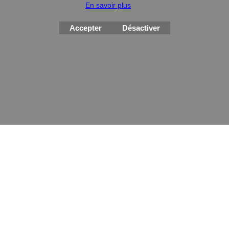
En savoir plus
Montres
Accepter
Désactiver
Boutique en ligne créés
avec le logiciel
eCommerce ShopFactory