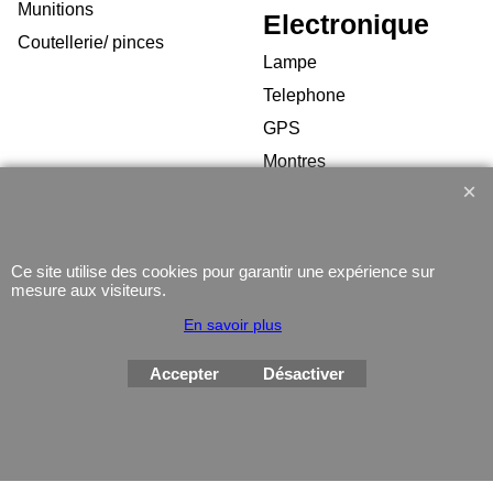
Munitions
Electronique
Coutellerie/ pinces
Lampe
Telephone
GPS
Montres
Ce site utilise des cookies pour garantir une expérience sur
mesure aux visiteurs.
Boutique en ligne créés
En savoir plus
avec le logiciel
eCommerce ShopFactory
Accepter
Désactiver