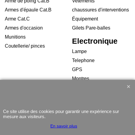
Arme de poing Cat.B
Vetements
Armes d'épaule Cat.B
chaussures d'interventions
Arme Cat.C
Équipement
Armes d'occasion
Gilets Pare-balles
Munitions
Electronique
Coutellerie/ pinces
Lampe
Telephone
GPS
Montres
Ce site utilise des cookies pour garantir une expérience sur
mesure aux visiteurs.
Boutique en ligne créés
avec le logiciel
En savoir plus
eCommerce ShopFactory