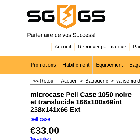
Partenaire de vos Success!
Accueil
Retrouver par marque
Pa
Promotions
Habillement
Equipement
Baga
<< Retour
|
Accueil
>
Bagagerie
>
valise rigi
microcase Peli Case 1050 noire
et translucide 166x100x69int
238x141x66 Ext
peli case
€
33.00
Tot. Livraison