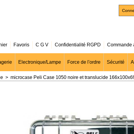
Conne
nier
Favoris
C G V
Confidentialité RGPD
Commande a
gerie
Electronique/Lampe
Force de l'ordre
Sécurité
A
de
>
microcase Peli Case 1050 noire et translucide 166x100x6