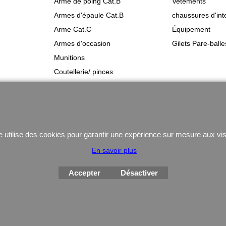
Arme de poing Cat.B
Vetements
Armes d'épaule Cat.B
chaussures d'int
Arme Cat.C
Équipement
Armes d'occasion
Gilets Pare-balle
Munitions
Coutellerie/ pinces
Boutique en ligne créés
avec le logiciel
e utilise des cookies pour garantir une expérience sur mesure aux vis
eCommerce ShopFactory
En savoir plus
Accepter
Désactiver