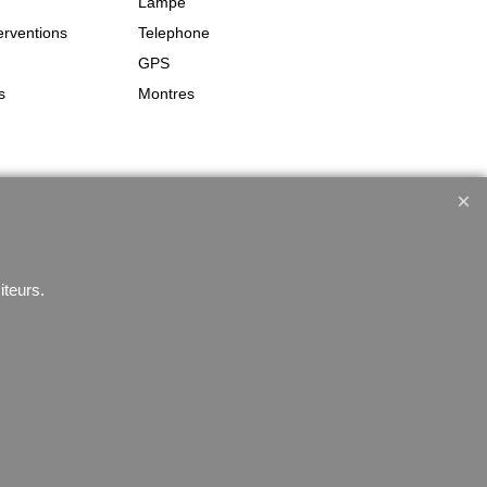
Lampe
erventions
Telephone
GPS
s
Montres
iteurs.