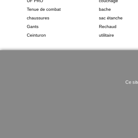
UF PRO
couchage
Tenue de combat
bache
chaussures
sac étanche
Gants
Rechaud
Ceinturon
utilitaire
Ce sit