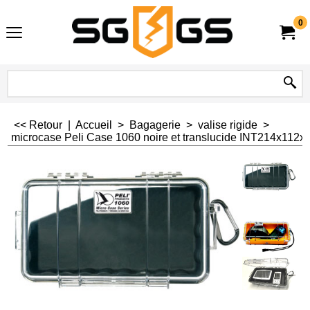
0
<< Retour
|
Accueil
>
Bagagerie
>
valise rigide
>
microcase Peli Case 1060 noire et translucide INT214x11