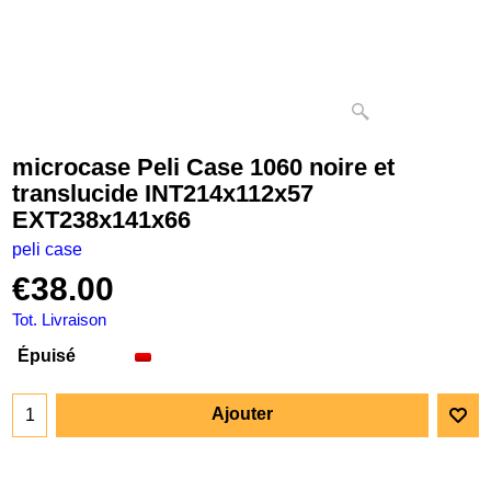
microcase Peli Case 1060 noire et
translucide INT214x112x57
EXT238x141x66
peli case
€
38.00
Tot. Livraison
Épuisé
Ajouter