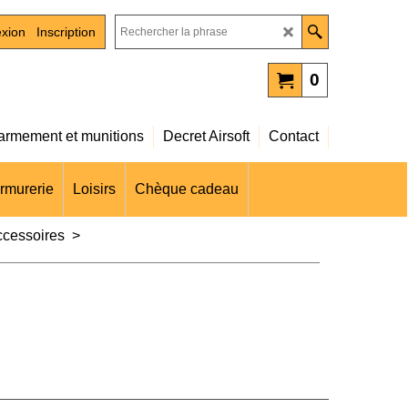
xion
Inscription
0
rmement et munitions
Decret Airsoft
Contact
rmurerie
Loisirs
Chèque cadeau
ccessoires
>