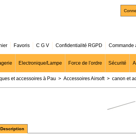
Conne
nier
Favoris
C G V
Confidentialité RGPD
Commande a
gerie
Electronique/Lampe
Force de l'ordre
Sécurité
A
iques et accessoires à Pau
>
Accessoires Airsoft
>
canon et a
Description