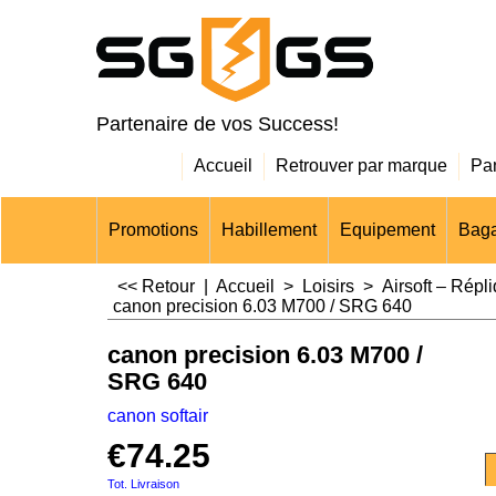
Partenaire de vos Success!
Accueil
Retrouver par marque
Pa
Promotions
Habillement
Equipement
Baga
<< Retour
|
Accueil
>
Loisirs
>
Airsoft – Répl
canon precision 6.03 M700 / SRG 640
canon precision 6.03 M700 /
SRG 640
canon softair
€
74.25
Tot. Livraison