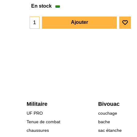
En stock
Ajouter
Militaire
Bivouac
UF PRO
couchage
Tenue de combat
bache
chaussures
sac étanche