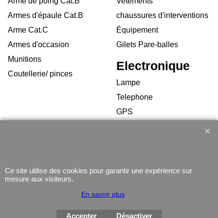
Arme de poing Cat.B
Vetements
Armes d'épaule Cat.B
chaussures d'interventions
Arme Cat.C
Équipement
Armes d'occasion
Gilets Pare-balles
Munitions
Electronique
Coutellerie/ pinces
Lampe
Telephone
GPS
Montres
Ce site utilise des cookies pour garantir une expérience sur
mesure aux visiteurs.
En savoir plus
Boutique en ligne créés
avec le logiciel
eCommerce ShopFactory
Accepter
Désactiver