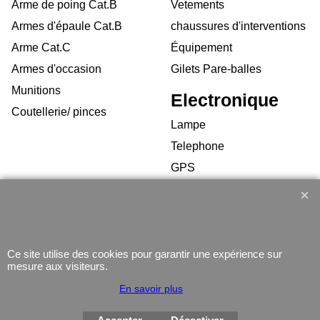
Arme de poing Cat.B
Vetements
Armes d'épaule Cat.B
chaussures d'interventions
Arme Cat.C
Équipement
Armes d'occasion
Gilets Pare-balles
Munitions
Electronique
Coutellerie/ pinces
Lampe
Telephone
GPS
Montres
Ce site utilise des cookies pour garantir une expérience sur
mesure aux visiteurs.
En savoir plus
Boutique en ligne créés
avec le logiciel
eCommerce ShopFactory