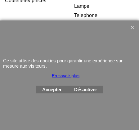
Coutellerie/ pinces
Lampe
Telephone
GPS
Montres
Ce site utilise des cookies pour garantir une expérience sur
mesure aux visiteurs.
En savoir plus
Boutique en ligne créés
avec le logiciel
eCommerce ShopFactory
Accepter
Désactiver