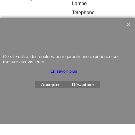
Lampe
Telephone
GPS
Montres
Ce site utilise des cookies pour garantir une expérience sur
mesure aux visiteurs.
En savoir plus
Boutique en ligne créés
avec le logiciel
eCommerce ShopFactory
Accepter
Désactiver