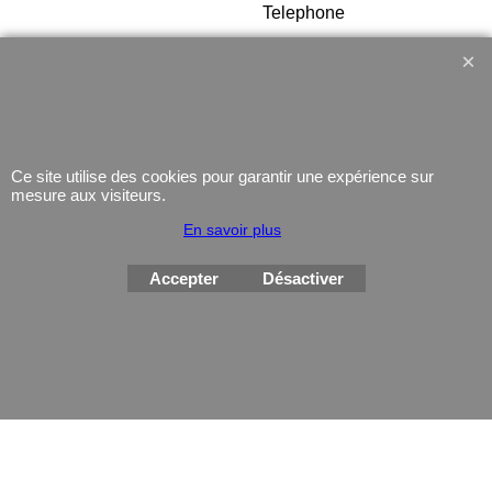
Telephone
GPS
Montres
Ce site utilise des cookies pour garantir une expérience sur
mesure aux visiteurs.
En savoir plus
Boutique en ligne créés
avec le logiciel
eCommerce ShopFactory
Accepter
Désactiver