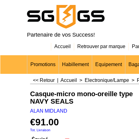
Partenaire de vos Success!
Accueil
Retrouver par marque
Pa
Promotions
Habillement
Equipement
Baga
<< Retour
|
Accueil
>
Electronique/Lampe
>
Casque-micro mono-oreille type
NAVY SEALS
ALAN MIDLAND
€
91.00
Tot. Livraison