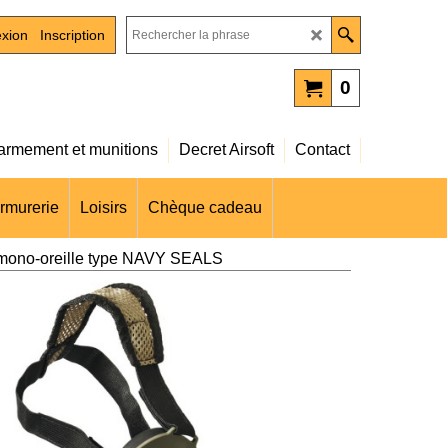
xion
Inscription
0
rmement et munitions
Decret Airsoft
Contact
rmurerie
Loisirs
Chèque cadeau
mono-oreille type NAVY SEALS