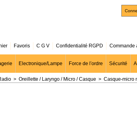
Conne
nier
Favoris
C G V
Confidentialité RGPD
Commande a
gerie
Electronique/Lampe
Force de l'ordre
Sécurité
A
Radio
>
Oreillette / Laryngo / Micro / Casque
>
Casque-micro 