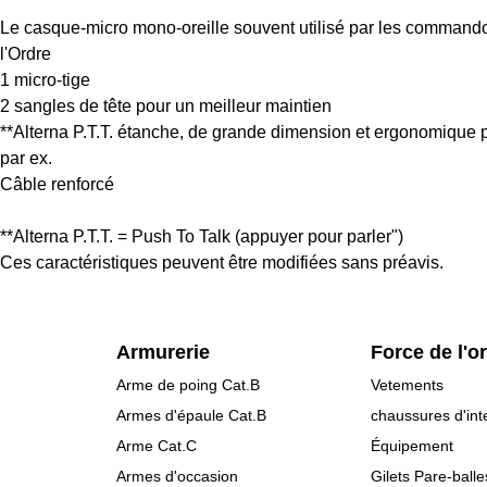
Le casque-micro mono-oreille souvent utilisé par les commandos
l'Ordre
1 micro-tige
2 sangles de tête pour un meilleur maintien
**Alterna P.T.T. étanche, de grande dimension et ergonomique p
par ex.
Câble renforcé
**Alterna P.T.T. = Push To Talk (appuyer pour parler")
Ces caractéristiques peuvent être modifiées sans préavis.
Armurerie
Force de l'o
Arme de poing Cat.B
Vetements
Armes d'épaule Cat.B
chaussures d'int
Arme Cat.C
Équipement
Armes d'occasion
Gilets Pare-balle