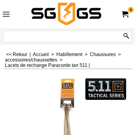
0
<< Retour
|
Accueil
>
Habillement
>
Chaussures
>
accessoires/chaussettes
>
Lacets de rechange Paracorde tan 511 |