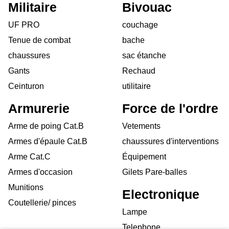
Militaire
Bivouac
UF PRO
couchage
Tenue de combat
bache
chaussures
sac étanche
Gants
Rechaud
Ceinturon
utilitaire
Armurerie
Force de l'ordre
Arme de poing Cat.B
Vetements
Armes d'épaule Cat.B
chaussures d'interventions
Arme Cat.C
Équipement
Armes d'occasion
Gilets Pare-balles
Munitions
Electronique
Coutellerie/ pinces
Lampe
Telephone