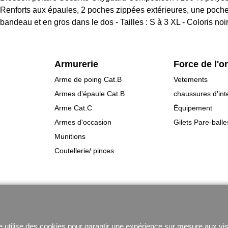
Renforts aux épaules, 2 poches zippées extérieures, une poche i
bandeau et en gros dans le dos - Tailles : S à 3 XL - Coloris noi
Armurerie
Force de l'o
Arme de poing Cat.B
Vetements
Armes d'épaule Cat.B
chaussures d'int
Arme Cat.C
Équipement
Armes d'occasion
Gilets Pare-balle
Munitions
Coutellerie/ pinces
Boutique en ligne créés
avec le logiciel
eCommerce ShopFactory
e utilise des cookies pour garantir une expérience sur mesure aux vis