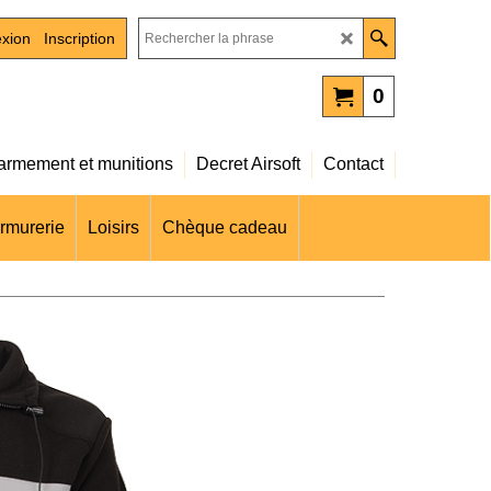
xion
Inscription
0
rmement et munitions
Decret Airsoft
Contact
rmurerie
Loisirs
Chèque cadeau