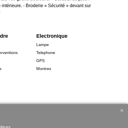
ntérieure. - Broderie « Sécurité » devant sur
r
rdre
Electronique
Lampe
erventions
Telephone
GPS
s
Montres
iteurs.