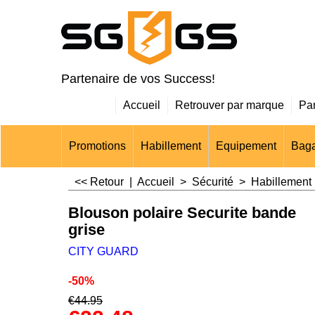
Partenaire de vos Success!
Accueil
Retrouver par marque
Pa
Promotions
Habillement
Equipement
Baga
<< Retour
|
Accueil
>
Sécurité
>
Habillement 
Blouson polaire Securite bande
grise
CITY GUARD
-50%
€
44.95