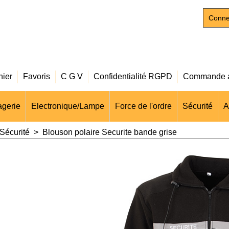
Conne
nier
Favoris
C G V
Confidentialité RGPD
Commande a
gerie
Electronique/Lampe
Force de l'ordre
Sécurité
A
Sécurité
>
Blouson polaire Securite bande grise