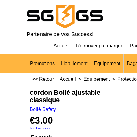
Partenaire de vos Success!
Accueil
Retrouver par marque
Pa
Promotions
Habillement
Equipement
Baga
<< Retour
|
Accueil
>
Equipement
>
Protectio
cordon Bollé ajustable
classique
Bollé Safety
€
3.00
Tot. Livraison