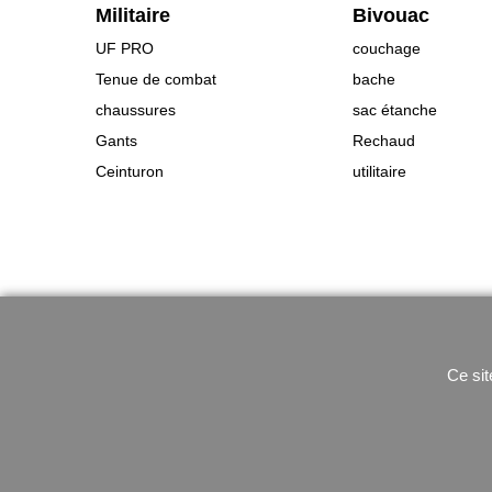
Militaire
Bivouac
UF PRO
couchage
Tenue de combat
bache
chaussures
sac étanche
Gants
Rechaud
Ceinturon
utilitaire
Ce sit