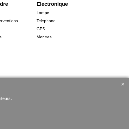
rdre
Electronique
Lampe
erventions
Telephone
GPS
s
Montres
iteurs.