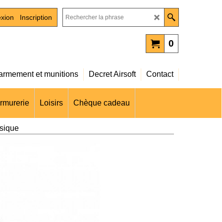
xion
Inscription
0
rmement et munitions
Decret Airsoft
Contact
rmurerie
Loisirs
Chèque cadeau
ssique