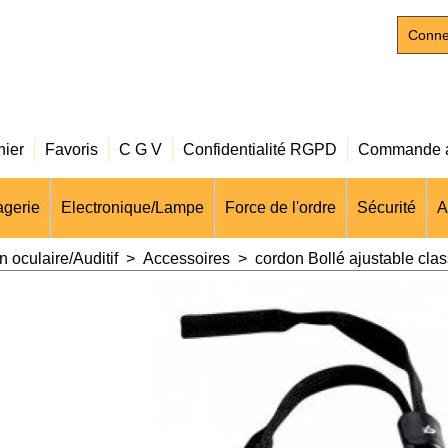
Conne
nier
Favoris
C G V
Confidentialité RGPD
Commande a
gerie
Electronique/Lampe
Force de l'ordre
Sécurité
A
n oculaire/Auditif
>
Accessoires
>
cordon Bollé ajustable cla