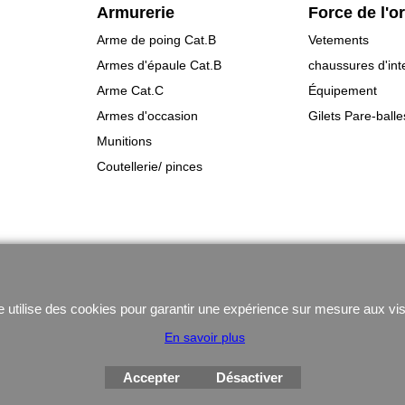
Armurerie
Force de l'o
Arme de poing Cat.B
Vetements
Armes d'épaule Cat.B
chaussures d'int
Arme Cat.C
Équipement
Armes d'occasion
Gilets Pare-balle
Munitions
Coutellerie/ pinces
Boutique en ligne créés
avec le logiciel
eCommerce ShopFactory
e utilise des cookies pour garantir une expérience sur mesure aux vis
En savoir plus
Accepter
Désactiver