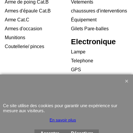
Arme de poing Cat.B
Vetements
Armes d'épaule Cat.B
chaussures d'interventions
Arme Cat.C
Équipement
Armes d'occasion
Gilets Pare-balles
Munitions
Electronique
Coutellerie/ pinces
Lampe
Telephone
GPS
Montres
Ce site utilise des cookies pour garantir une expérience sur
mesure aux visiteurs.
En savoir plus
Boutique en ligne créés
avec le logiciel
eCommerce ShopFactory