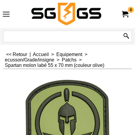
0
<< Retour
|
Accueil
>
Equipement
>
ecusson/Grade/insigne
>
Patchs
>
Spartan molon labé 55 x 70 mm (couleur olive)