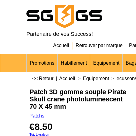
Partenaire de vos Success!
Accueil
Retrouver par marque
Pa
Promotions
Habillement
Equipement
Baga
<< Retour
|
Accueil
>
Equipement
>
ecusson/
Patch 3D gomme souple Pirate
Skull crane photoluminescent
70 X 45 mm
Patchs
€
8.50
Tot. Livraison