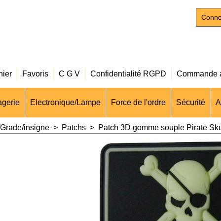
Conne
nier
Favoris
C G V
Confidentialité RGPD
Commande a
gerie
Electronique/Lampe
Force de l'ordre
Sécurité
A
Grade/insigne
>
Patchs
>
Patch 3D gomme souple Pirate Sku