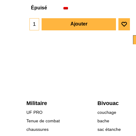
Épuisé
Ajouter
Militaire
Bivouac
UF PRO
couchage
Tenue de combat
bache
chaussures
sac étanche